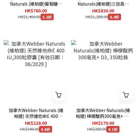
Naturals (維柏健)葡萄糖胺
Naturals(維柏健)三倍高含
1500毫克+軟骨素1200毫克
量奧米加-3 900毫克,200粒
HK$760.00
HK$820.00
+維他命D3, 300粒膠囊x3
膠囊 x 3樽 [有效日
HK$1,464.00
HK$1,280.00
5.2折
6.4折
[有效日期 : 08/2029 ]
期:01/2030]
加拿大Webber Naturals (維
加拿大Webber Naturals(維
柏健) 天然維他命E 400
柏健) 檸檬酸鈣300毫克+ D3,
IU,300粒膠囊 [有效日期：
350粒裝
HK$228.00
HK$170.00
06/2029 ]
HK$348.00
HK$280.00
6.6折
6.1折