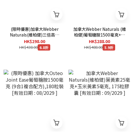
(限時優惠)加拿大Webber
加拿大Webber Naturals (維
Naturals(維柏健)三倍高含
柏健)葡萄糖胺1500毫克+軟
量奧米加-3 900毫克,200粒
骨素1200毫克+維他命D3,
HK$298.00
HK$288.00
膠囊 [有效日期: 01/2030]
300粒膠囊 [有效日期 :
HK$438.00
HK$488.00
6.8折
5.9折
08/2029 ]