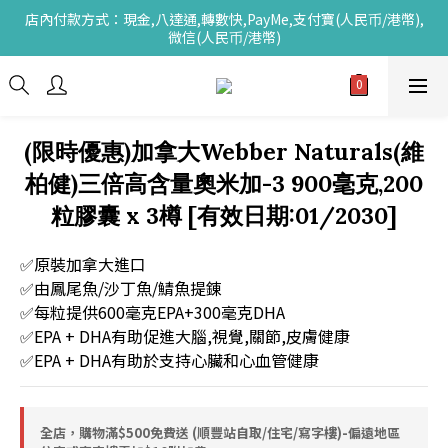
店內付款方式：現金,八達通,轉數快,PayMe,支付寶(人民币/港幣),
微信(人民币/港幣)
(限時優惠)加拿大Webber Naturals(維
柏健)三倍高含量奧米加-3 900毫克,200
粒膠囊 x 3樽 [有效日期:01/2030]
✅原裝加拿大進口
✅由鳳尾魚/沙丁魚/鯖魚提錬
✅每粒提供600毫克EPA+300毫克DHA
✅EPA + DHA有助促進大腦,視覺,關節,皮膚健康
✅EPA + DHA有助於支持心臟和心血管健康
全店，購物滿$500免費送 (順豐站自取/住宅/寫字樓)-偏遠地區