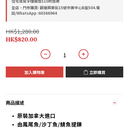
住宅或寫字樓需加$10附加費
全店，門市購買: 觀塘興業街15號中美中心B座504.電
話/WhatsApp :60366964
HK$1,280.00
HK$820.00
加入購物車
立即購買
商品描述
原裝加拿大進口
由鳳尾魚/沙丁魚/鯖魚提錬