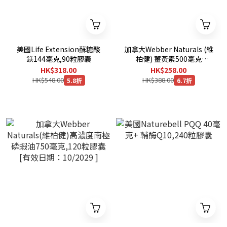
美國Life Extension蘇糖酸
加拿大Webber Naturals (維
鎂144毫克,90粒膠囊
柏健) 薑黃素500毫克
(Meriva®專利配方),120粒膠
HK$318.00
HK$258.00
囊 [有效日期：08/2029 ]
HK$548.00
HK$388.00
5.8折
6.7折