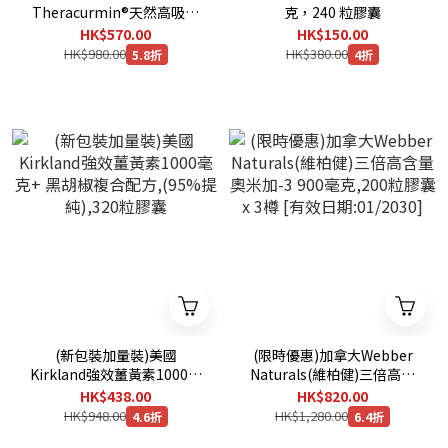
Theracurmin®天然高吸收
克，240 粒膠囊
薑黃素,60毫克,120粒膠囊
HK$570.00
HK$150.00
HK$980.00
HK$380.00
5.8折
4折
(新包裝加量裝)美國
(限時優惠)加拿大Webber
Kirkland強效薑黃素1000毫
Naturals(維柏健)三倍高含
克+ 黑胡椒複合配方,(95%提
量奧米加-3 900毫克,200粒
HK$438.00
HK$820.00
純),320粒膠囊
膠囊 x 3樽 [有效日
HK$948.00
HK$1,280.00
4.6折
6.4折
期:01/2030]