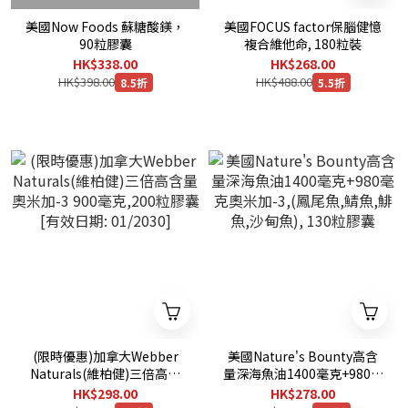
美國Now Foods 蘇糖酸鎂，
美國FOCUS factor保腦健憶
90粒膠囊
複合維他命, 180粒裝
HK$338.00
HK$268.00
HK$398.00
HK$488.00
8.5折
5.5折
(限時優惠)加拿大Webber
美國Nature's Bounty高含
Naturals(維柏健)三倍高含
量深海魚油1400毫克+980毫
量奧米加-3 900毫克,200粒
克奧米加-3,(鳳尾魚,鯖魚,鯡
HK$298.00
HK$278.00
膠囊 [有效日期: 01/2030]
魚,沙甸魚), 130粒膠囊