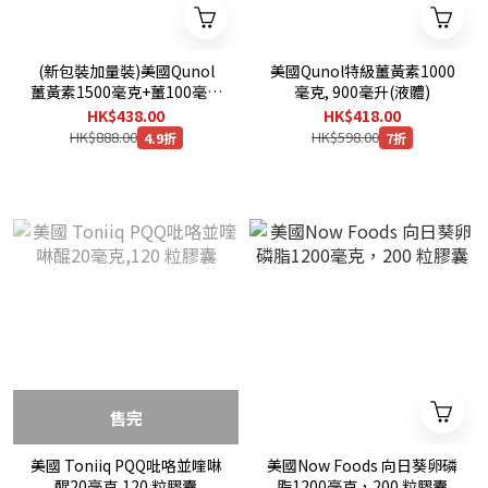
(新包裝加量裝)美國Qunol
美國Qunol特級薑黃素1000
薑黃素1500毫克+薑100毫克
毫克, 900毫升(液體)
+黑胡椒10毫克,(95%提
HK$438.00
HK$418.00
純),220粒膠囊
HK$888.00
HK$598.00
4.9折
7折
售完
美國 Toniiq PQQ吡咯並喹啉
美國Now Foods 向日葵卵磷
醌20毫克,120 粒膠囊
脂1200毫克，200 粒膠囊