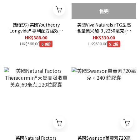
售完
(新配方) 美國Youtheory
美國Viva Naturals rTG型高
Longvida® 專利配方強效薑
含量奧米加-3 ,2250毫克 (鯷
黃素400毫克+ 薑根萃取物
魚,沙甸魚,鯖魚,羅非魚),90粒
HK$388.00
HK$330.00
100毫克,90粒膠囊
膠囊
HK$568.00
HK$630.00
6.8折
5.2折
美國Natural Factors
美國Swanson薑黃素720毫