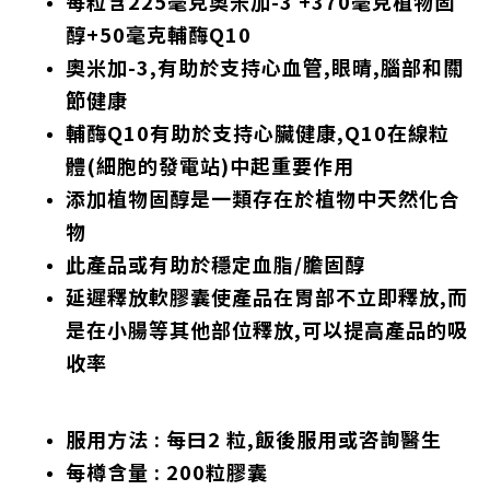
每粒含225毫克奧米加-3 +370毫克植物固
醇+50毫克輔酶Q10
奧米加-3,有助於支持心血管,眼晴,腦部和關
節健康
輔酶Q10有助於支持心臟健康,
Q10在線粒
體(細胞的發電站)中起
重要
作用
添加植物固醇是一類存在於植物中天然化合
物
此產品或有助於穩定血脂/膽固醇
延遲釋放軟膠囊使產品在胃部不立即釋放,而
是在小腸等其他部位釋放,可以提高產品的吸
收率
服用方法 : 每曰2 粒,飯後服用或咨詢醫生
每樽含量 : 200粒膠囊