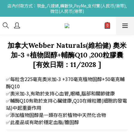
店內付款方式：現金,八達通,轉數快,PayMe,支付寶(人民币/港幣),
微信(人民币/港幣)
加拿大Webber Naturals(維柏健) 奧米
加-3 +植物固醇+輔酶Q10 ,200粒膠囊
[有效日期：11/2028 ]
✅每粒含225毫克奧米加-3 +370毫克植物固醇+50毫克輔
酶Q10
✅奧米加-3,有助於支持心血管,眼晴,腦部和關節健康
✅輔酶Q10有助於支持心臟健康,Q10在線粒體(細胞的發電
站)中起重要作用
✅添加植物固醇是一類存在於植物中天然化合物
✅此產品或有助於穩定血脂/膽固醇