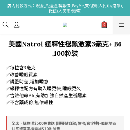
店內付款方式：現金,八達通,轉數快,PayMe,支付寶(人民币/港幣),
微信(人民币/港幣)
美國Natrol 緩釋性褪黑激素3毫克+ B6
,100粒裝
✅每粒含3毫克
✅改善睡眠質素 
✅調整時差,增加睡意 
✅緩釋性配方有助入睡更快,睡眠更久
✅含維他命B6,有助加強自然產生褪黑素
✅不含藥成份,無依賴性
全店，購物滿$500免費送 (順豐站自取/住宅/寫字樓)-偏遠地區
住宅或寫字樓需加$10附加費