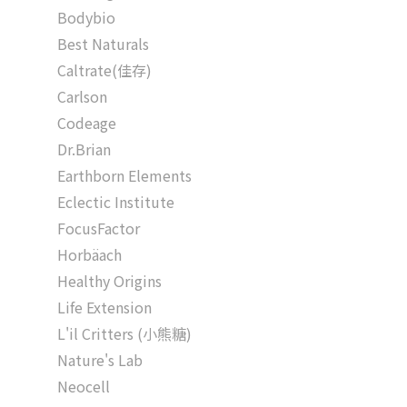
Bodybio
Best Naturals
Caltrate(佳存)
Carlson
Codeage
Dr.Brian
Earthborn Elements
Eclectic Institute
FocusFactor
Horbäach
Healthy Origins
Life Extension
L'il Critters (小熊糖)
Nature's Lab
Neocell