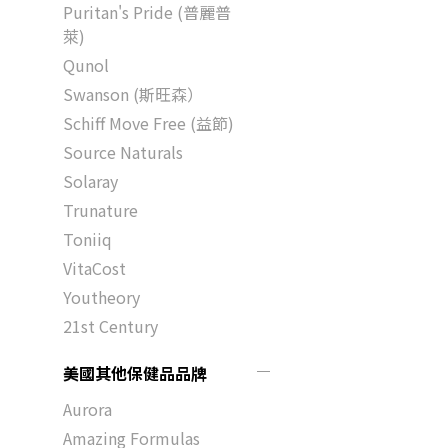
Puritan's Pride (普麗普
萊)
Qunol
Swanson (斯旺森）
Schiff Move Free (益節)
Source Naturals
Solaray
Trunature
Toniiq
VitaCost
Youtheory
21st Century
美國其他保健品品牌
Aurora
Amazing Formulas