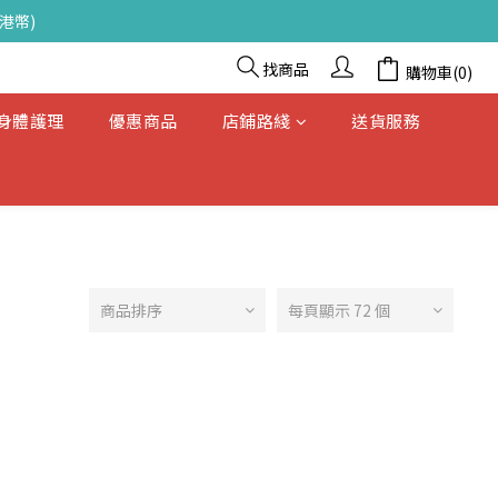
港幣)
找商品
購物車(0)
& 身體護理
優惠商品
店鋪路綫
送貨服務
商品排序
每頁顯示 72 個