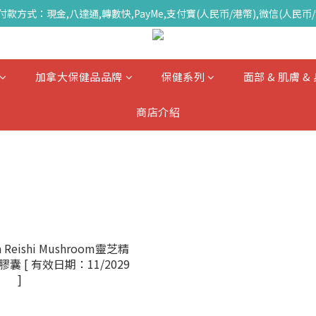
付款方式：現金,八達通,轉數快,PayMe,支付寶(人民币/港幣),微信(人民币/
加拿大保健品品牌
保健系列
面部 & 肌膚 
商店介紹