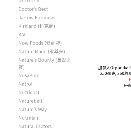
Nutrition
Doctor's Best
Jarrow Formulas
Kirkland (科克蘭)
KAL
Now Foods (健而婷)
Nature Made (萊萃美)
Nature's Bounty (自然之
寳)
加拿大Organika 
250毫克, 360粒
NusaPure
H
Natrol
HK$
Nutricost
Naturebell
Nature's Way
Nutriflair
Natural Factors