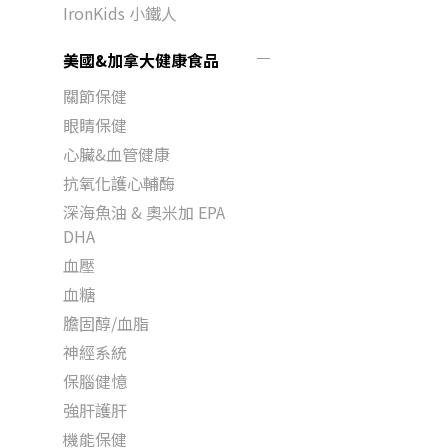
IronKids 小鐵人
美國&加拿大健康食品
關節保健
眼睛保健
心臟&血管健康
抗氧化護心輔酶
深海魚油 & 奧米加 EPA
DHA
血壓
血糖
膽固醇/血脂
神經系統
保腦健憶
強肝護肝
機能保健