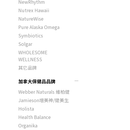
NewRhythm
Nutrex Hawaii
NatureWise
Pure Alaska Omega
Symbiotics
Solgar
WHOLESOME
WELLNESS
其它品牌
加拿大保健品品牌
Webber Naturals 維柏健
Jamieson增美神/健美生
Holista
Health Balance
Organika