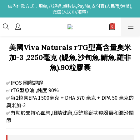
店內付款方式：現金,八達通,轉數快,PayMe,支付寶(人民币/港幣),
微信(人民币/港幣)
美國Viva Naturals rTG型高含量奧米
加-3 ,2250毫克 (鯷魚,沙甸魚,鯖魚,羅非
魚),90粒膠囊
✅IFOS 國際認證
✅rTG型魚油 ,純度 90%
✅每2粒含EPA 1500毫克 + DHA 570 毫克 + DPA 50 毫克的
奧米加-3 
✅有助於支持心血管,眼睛健康,促進腦部功能發展和潤滑關
節