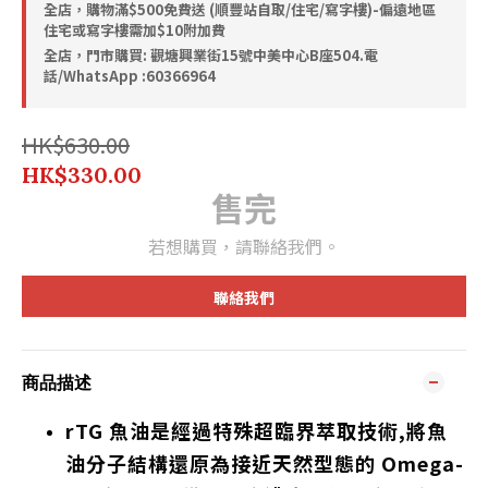
全店，購物滿$500免費送 (順豐站自取/住宅/寫字樓)-偏遠地區
住宅或寫字樓需加$10附加費
全店，門市購買: 觀塘興業街15號中美中心B座504.電
話/WhatsApp :60366964
HK$630.00
HK$330.00
售完
若想購買，請聯絡我們。
聯絡我們
商品描述
rTG 魚油是經過特殊超臨界萃取技術,將魚
油分子結構還原為接近天然型態的 Omega-