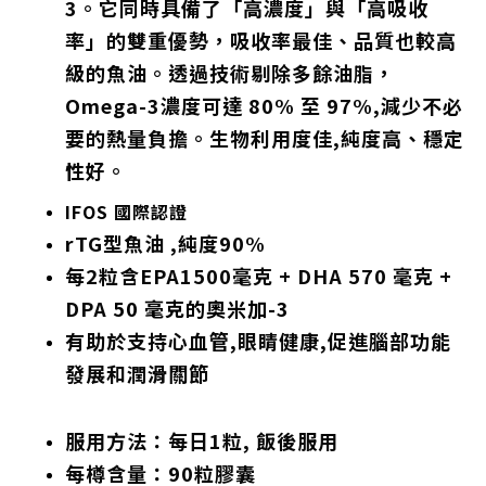
3。它同時具備了「高濃度」與「高吸收
率」的雙重優勢，吸收率最佳、品質也較高
級的魚油。透過技術剔除多餘油脂，
Omega-3濃度可達 80% 至 97%,減少不必
要的熱量負擔。生物利用度佳,純度高、穩定
性好。
IFOS 國際認證
rTG型魚油 ,純度90%
每2粒含EPA1500毫克 + DHA 570 毫克 +
DPA
50 毫克的奧米加-3
有助於支持心血管,眼睛健康,促進腦部功能
發展和潤滑關節
服用方法：每日1粒, 飯後服用
每樽含量：90粒膠囊