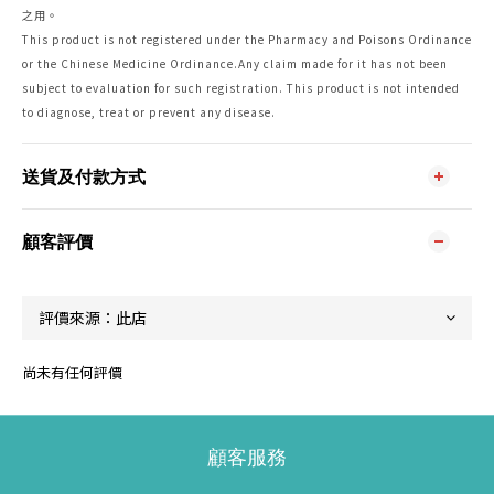
之用。
This product is not registered under the Pharmacy and Poisons Ordinance
or the Chinese Medicine Ordinance.Any claim made for it has not been
subject to evaluation for such registration. This product is not intended
to diagnose, treat or prevent any disease.
送貨及付款方式
顧客評價
尚未有任何評價
顧客服務