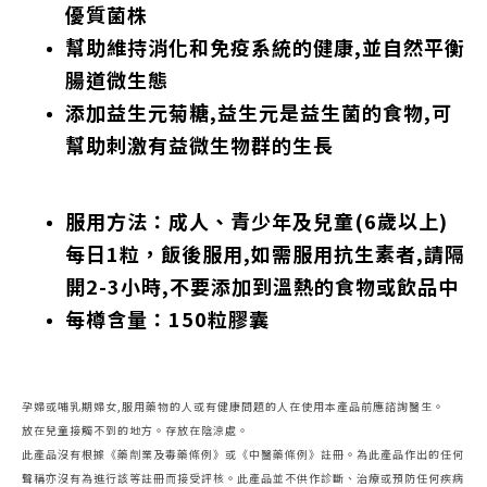
優質菌株
幫助維持消化和免疫系統的健康,並自然平衡
腸道微生態
添加益生元菊糖,益生元是益生菌的食物,可
幫助刺激有益微生物群的生長
服用方法：成人、青少年及兒童(6歲以上)
每日1粒，飯後服用,
如需服用抗生素者,請隔
開2-3小時,不要添加到溫熱的食物或飲品中
每樽含量：150粒膠囊
孕婦或哺乳期婦女,服用藥物的人或有健康問題的人在使用本產品前應諮詢醫生。
放在兒童接觸不到的地方。存放在陰涼處。
此產品沒有根據《藥劑業及毒藥條例》或《中醫藥條例》註冊。為此產品作出的任何
聲稱亦沒有為進行該等註冊而接受評核。此產品並不供作診斷、治療或預防任何疾病