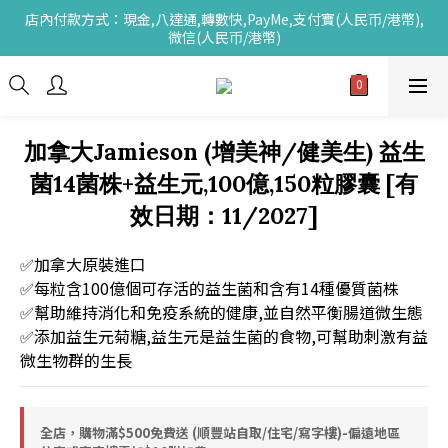
店內付款方式：現金,八達通,轉數快,PayMe,支付寶(人民币/港幣),
微信(人民币/港幣)
加拿大Jamieson (增美神/健美生) 益生
菌14菌株+益生元,100億,150粒膠囊 [有
效日期：11/2027]
✅加拿大原裝進口
✅每粒含100億個可存活的益生菌和含有14種優質菌株
✅幫助維持消化和免疫系統的健康,並自然平衡腸道微生態
✅添加益生元菊糖,益生元是益生菌的食物,可幫助刺激有益
微生物群的生長
全店，購物滿$500免費送 (順豐站自取/住宅/寫字樓)-偏遠地區