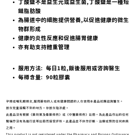
丁酸鹽不是益生元或益生菌,丁酸鹽是一種短
鏈脂肪酸
為腸道中的細胞提供營養,以促進健康的微生
物群形成
健康的炎性反應和促進腸胃健康
亦有助支
持
體重管理
服用方法: 每日1粒,飯後服用或咨詢醫生
每樽含量: 90粒膠囊
孕婦或哺乳期婦女,服用藥物的人或有健康問題的人在使用本產品前應諮詢醫生。
放在兒童接觸不到的地方。存放在陰涼處。
此產品沒有根據《藥劑業及毒藥條例》或《中醫藥條例》註冊。為此產品作出的任何
聲稱亦沒有為進行該等註冊而接受評核。此產品並不供作診斷、治療或預防任何疾病
之用。
This product is not registered under the Pharmacy and Poisons Ordinance