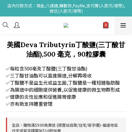
店內付款方式：現金,八達通,轉數快,PayMe,支付寶(人民币/港幣),
微信(人民币/港幣)
美國Deva Tributyrin丁酸鹽(三丁酸甘
油酯),500 毫克，90粒膠囊
✅每粒含500毫克丁酸鹽(三丁酸甘油酯)
✅三丁酸甘油酯可以直達腸道,分解再吸收
✅丁酸鹽不是益生元或益生菌,丁酸鹽是一種短鏈脂肪酸
✅為腸道中的細胞提供營養,以促進健康的微生物群形成
✅健康的炎性反應和促進腸胃健康
✅亦有助支持體重管理
全店，購物滿$500免費送 (順豐站自取/住宅/寫字樓)-偏遠地區
住宅或寫字樓需加$10附加費