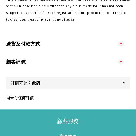
or the Chinese Medicine Ordinance.Any claim made for it has not been
subject to evaluation for such registration. This product is not intended
to diagnose, treat or prevent any disease.
送貨及付款方式
顧客評價
尚未有任何評價
顧客服務