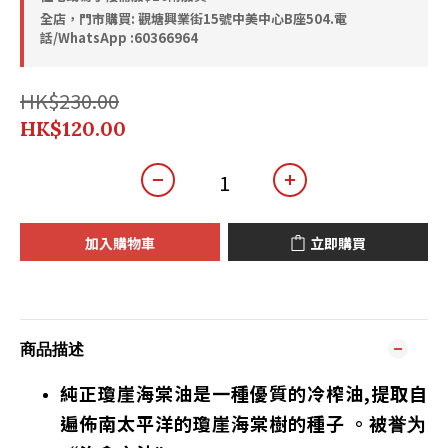
全店，門市購買: 觀塘興業街15號中美中心B座504.電
話/WhatsApp :60366964
HK$230.00
HK$120.00
加入購物車
立即購買
商品描述
純正瓊崖海棠油是一種優質的冷榨油,提取自
遍佈南太平洋的瓊崖海棠樹的種子 。被誉为