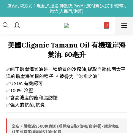
店內付款方式：現金,八達通,轉數快,PayMe,支付寶(人民币/港幣),
微信(人民币/港幣)
美國Cliganic Tamanu Oil 有機瓊岸海
棠油, 60亳升
✅純正瓊崖海棠油是一種優質的冷榨油,提取自遍佈南太平
洋的瓊崖海棠樹的種子 。被誉为“治愈之油”
✅USDA 有機認可
✅100% 冷壓
✅含高濃度的飽和脂肪酸
✅强大的抗菌,抗炎
全店，購物滿$500免費送 (順豐站自取/住宅/寫字樓)-偏遠地區
住宅或寫字樓需加$10附加費