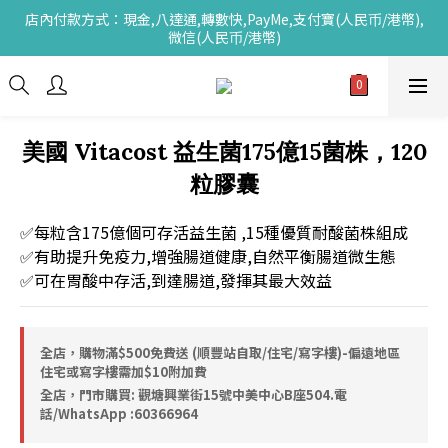
店內付款方式：現金,八達通,轉數快,PayMe,支付寶(人民币/港幣),
微信(人民币/港幣)
美國 Vitacost 益生菌175億15菌株，120
粒膠囊
✅每粒含175億個可存活益生菌 ,15種優質耐酸菌株組成
✅有助提升免疫力,增強腸道健康,自然平衡腸道微生態
✅可在胃酸中存活,到達腸道,發揮其最大效益
全店，購物滿$500免費送 (順豐站自取/住宅/寫字樓)-偏遠地區
住宅或寫字樓需加$10附加費
全店，門市購買: 觀塘興業街15號中美中心B座504.電
話/WhatsApp :60366964