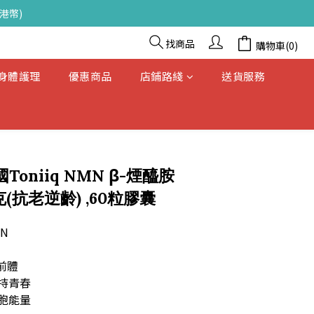
港幣)
找商品
購物車(0)
& 身體護理
優惠商品
店鋪路綫
送貨服務
立即購買
Toniiq NMN β-煙醯胺
(抗老逆齡) ,60粒膠囊
N
前體
持青春
胞能量