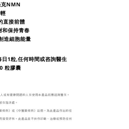
毫克NMN
年輕
子的直接前體
謝和保持青春
和創造細胞能量
每日1粒,任何時間
或咨詢醫生
0 粒膠囊
的人或有健康問題的人在使用本產品前應諮詢醫生。
放在陰涼處。
藥條例》或《中醫藥條例》註冊。為此產品作出的任
而接受評核。此產品並不供作診斷、治療或預防任何