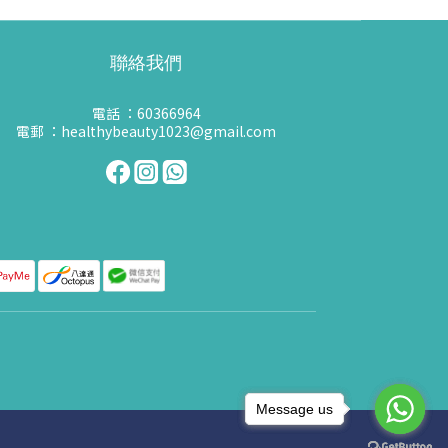
聯絡我們
電話 ：60366964
電郵 ：healthybeauty1023@gmail.com
Message us
Message us
Message us