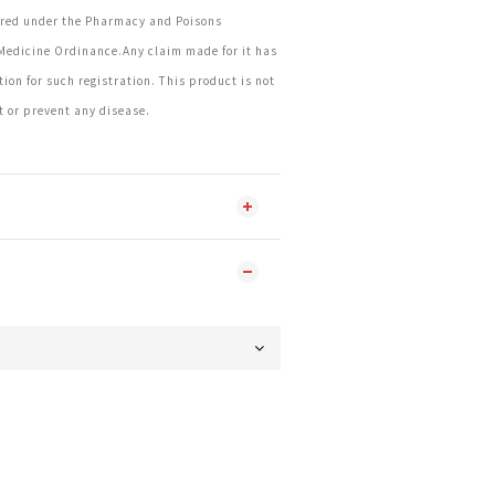
tered under the Pharmacy and Poisons
Medicine Ordinance.Any claim made for it has
ion for such registration. This product is not
t or prevent any disease.