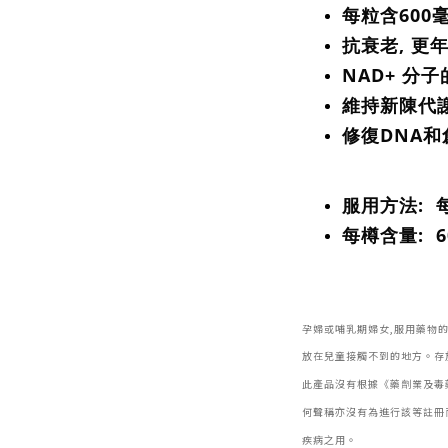
每粒含600
抗衰老, 更
NAD+ 分
維持新陳代
修復DNA
服用方法: 
每樽含量: 6
孕婦或哺乳期婦女,服用藥物
放在兒童接觸不到的地方。存
此產品沒有根據《藥劑業及毒
何聲稱亦沒有為進行該等註冊
疾病之用。