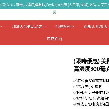
付款方式：現金,八達通,轉數快,PayMe,支付寶(人民币/港幣),微信(人民币/
加拿大保健品品牌
保健系列
面部 & 肌膚 
商店介紹
(限時優惠) 美國
高濃度600毫克
✅每粒含600毫克NM
✅抗衰老, 更年輕
✅NAD+ 分子的直接
✅維持新陳代謝和保
✅修復DNA和創造細