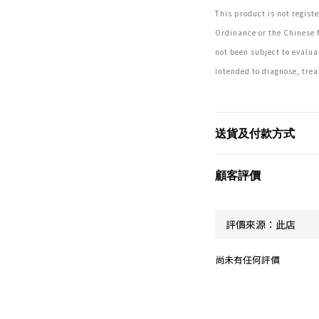
This product is not regis
Ordinance or the Chinese 
not been subject to evaluat
intended to diagnose, trea
送貨及付款方式
顧客評價
尚未有任何評價