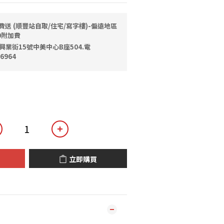
費送 (順豐站自取/住宅/寫字樓)-偏遠地區
0附加費
興業街15號中美中心B座504.電
6964
立即購買