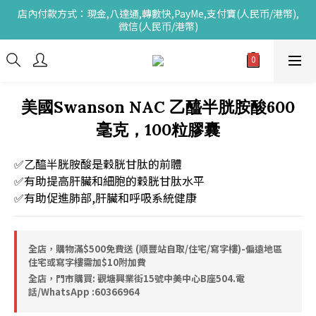
店內付款方式：現金,八達通,轉數快,PayMe,支付寶(人民币/港幣),
微信(人民币/港幣)
美國Swanson NAC 乙醯半胱胺酸600
毫克，100粒膠囊
✅乙醯半胱胺酸是穀胱甘肽的前體
✅有助提高肝臟和細胞的穀胱甘肽水平
✅有助促進肺部,肝臟和呼吸系統健康
全店，購物滿$500免費送 (順豐站自取/住宅/寫字樓)-偏遠地區
住宅或寫字樓需加$10附加費
全店，門市購買: 觀塘興業街15號中美中心B座504.電
話/WhatsApp :60366964