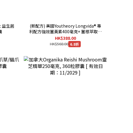
ic 益生菌
(新配方) 美國Youtheory Longvida® 專
囊
利配方強效薑黃素400毫克+ 薑根萃取物
100毫克,90粒膠囊
HK$388.00
HK$568.00
6.8折