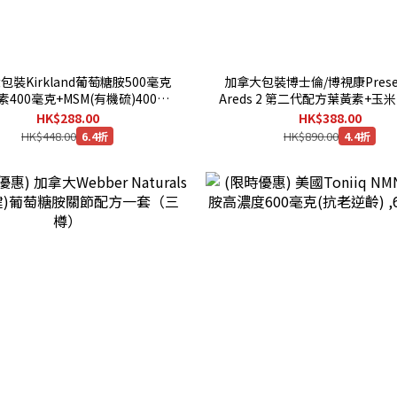
包裝Kirkland葡萄糖胺500毫克
加拿大包裝博士倫/博視康Preser
素400毫克+MSM(有機硫)400毫
Areds 2 第二代配方葉黃素+玉
300粒裝 [有效日期 : 11/2029]
他命C+E, 210粒膠囊 [有效
HK$288.00
HK$388.00
11/2027]
HK$448.00
HK$890.00
6.4折
4.4折