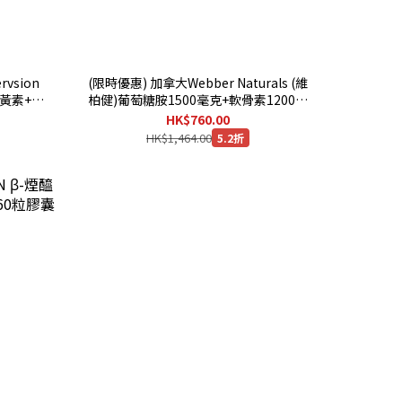
vsion
(限時優惠) 加拿大Webber Naturals (維
米黃素+維
柏健)葡萄糖胺1500毫克+軟骨素1200毫
日期：
克+維他命D3, 300粒膠囊x3 [有效日期 :
HK$760.00
09/2029 ]
HK$1,464.00
5.2折