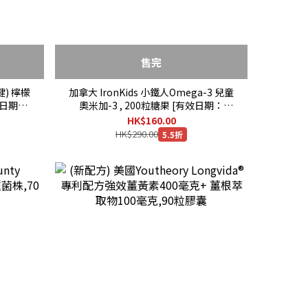
售完
健) 檸檬
加拿大 IronKids 小鐵人Omega-3 兒童
效日期：
奧米加-3 , 200粒糖果 [有效日期：
03/2028 ]
HK$160.00
HK$290.00
5.5折