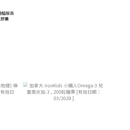
β-煙醯胺高
粒膠囊