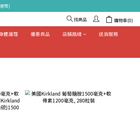
港幣)
找商品
購物車(0)
& 身體護理
優惠商品
店鋪路綫
送貨服務