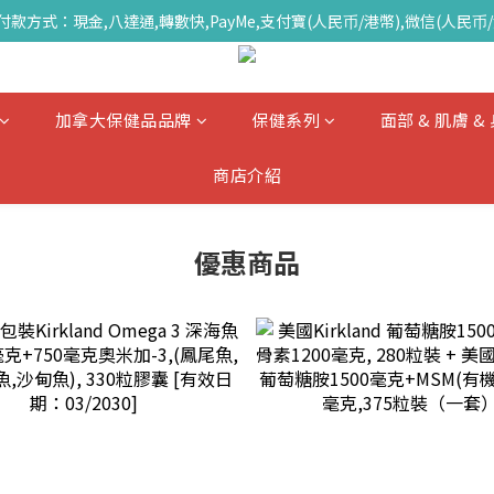
付款方式：現金,八達通,轉數快,PayMe,支付寶(人民币/港幣),微信(人民币/
加拿大保健品品牌
保健系列
面部 & 肌膚 
商店介紹
優惠商品