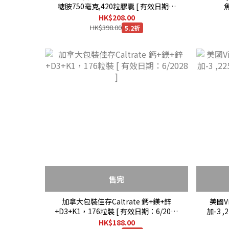
糖胺750毫克,420粒膠囊 [ 有效日期：
魚
11/2029 ]
HK$208.00
HK$398.00
5.2折
售完
加拿大包裝佳存Caltrate 鈣+鎂+鋅
美國Vi
+D3+K1，176粒裝 [ 有效日期：6/2028
加-3 
]
HK$188.00