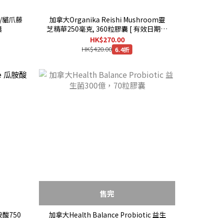
爪草/貓爪藤
加拿大Organika Reishi Mushroom靈
囊
芝精華250毫克, 360粒膠囊 [ 有效日期：
11/2029 ]
HK$270.00
HK$420.00
6.4折
售完
瓜胺酸750
加拿大Health Balance Probiotic 益生