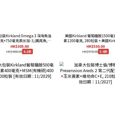
Kirkland Omega 3 深海魚油
美國Kirkland 葡萄糖胺1500
毫克+750毫克奧米加-3,(鳳尾魚,鯖
素1200毫克, 280粒裝 + 美國Kirk
,沙甸魚), 330粒膠囊 [有效日期：
萄糖胺1500毫克+MSM(有機硫)
HK$305.00
HK$530.00
03/2030]
克,375粒裝（一套）
HK$488.00
HK$978.00
6.3折
5.4折