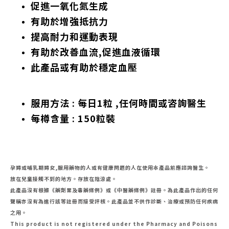
促進一氧化氮生成
有助於增強抵抗力
提高耐力和運動表現
有助於改善血流,促進血液循環
此產品或有助於穩定血壓
服用方法 : 每日1粒 ,任何時間或咨詢醫生
每樽含量 : 150粒裝
孕婦或哺乳期婦女,服用藥物的人或有健康問題的人在使用本產品前應諮詢醫生。
放在兒童接觸不到的地方。存放在陰涼處。
此產品沒有根據《藥劑業及毒藥條例》或《中醫藥條例》註冊。為此產品作出的任何
聲稱亦沒有為進行該等註冊而接受評核。此產品並不供作診斷、治療或預防任何疾病
之用。
This product is not registered under the Pharmacy and Poisons