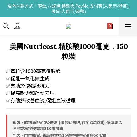
店內付款方式：現金,八達通,轉數快,PayMe,支付寶(人民币/港幣),
微信(人民币/港幣)
美國Nutricost 精胺酸1000毫克，150
粒裝
✅每粒含1000毫克精胺酸
✅促進一氧化氮生成
✅有助於增強抵抗力
✅提高耐力和運動表現
✅有助於改善血流,促進血液循環
全店，購物滿$500免費送 (順豐站自取/住宅/寫字樓)-偏遠地區
住宅或寫字樓需加$10附加費
全店，門市購買: 觀塘興業街15號中美中心B座504.電