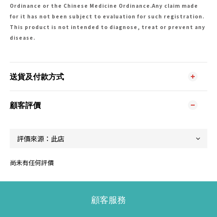
Ordinance or the Chinese Medicine Ordinance.Any claim made
for it has not been subject to evaluation for such registration.
This product is not intended to diagnose, treat or prevent any
disease.
送貨及付款方式
顧客評價
尚未有任何評價
顧客服務