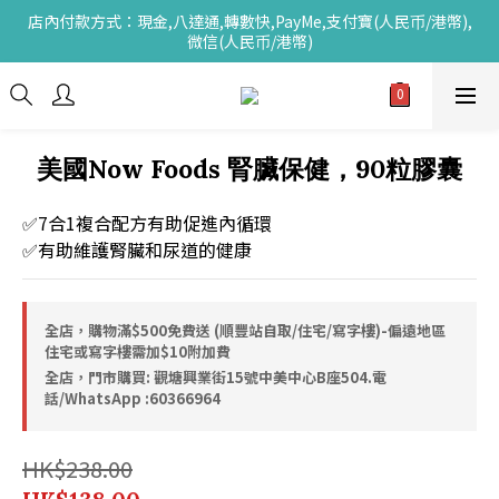
店內付款方式：現金,八達通,轉數快,PayMe,支付寶(人民币/港幣),
微信(人民币/港幣)
美國Now Foods 腎臟保健，90粒膠囊
✅7合1複合配方有助促進內循環
✅有助維護腎臟和尿道的健康
全店，購物滿$500免費送 (順豐站自取/住宅/寫字樓)-偏遠地區
住宅或寫字樓需加$10附加費
全店，門市購買: 觀塘興業街15號中美中心B座504.電
話/WhatsApp :60366964
HK$238.00