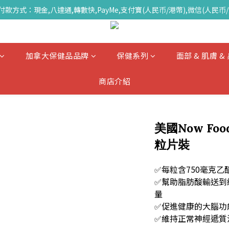
付款方式：現金,八達通,轉數快,PayMe,支付寶(人民币/港幣),微信(人民币/
加拿大保健品品牌
保健系列
面部 & 肌膚 
商店介紹
美國Now Fo
粒片裝
✅每粒含750毫克乙
✅幫助脂肪酸輸送到
量
✅促進健康的大腦功
✅維持正常神經遞質