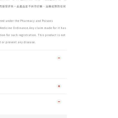
而接受評核。此產品並不供作診斷、治療或預防任何
tered under the Pharmacy and Poisons
Medicine Ordinance.Any claim made for it has
ion for such registration. This product is not
t or prevent any disease.