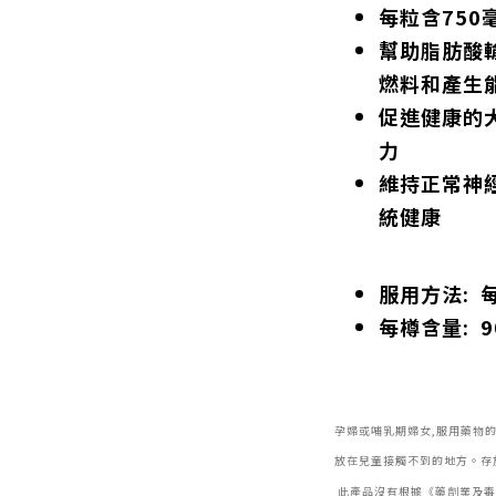
每粒含750
幫助脂肪酸
燃料和產生
促進健康的
力
維持正常神
統健康
服用方法: 
每樽含量: 
孕婦或哺乳期婦女,服用藥物
放在兒童接觸不到的地方。存
此產品沒有根據《藥劑業及毒