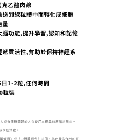
毫克乙醯肉鹼
輸送到線粒體中而轉化成細胞
能量
大腦功能,提升學習,認知和記憶
經遞質活性,有助於保持神經系
每日1-2粒,任何時間
90粒裝
的人或有健康問題的人在使用本產品前應諮詢醫生。
放在陰涼處。
藥條例》或《中醫藥條例》註冊。為此產品作出的任