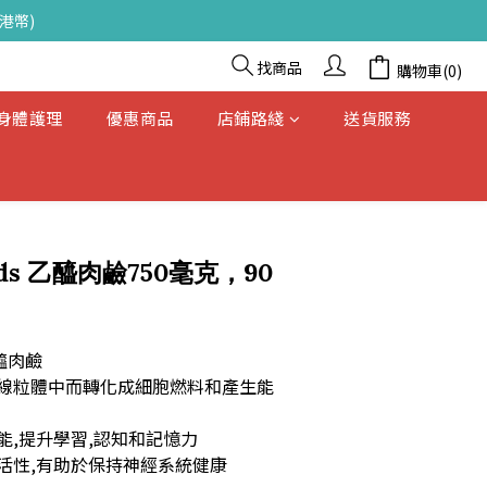
港幣)
找商品
購物車(0)
& 身體護理
優惠商品
店鋪路綫
送貨服務
立即購買
ods 乙醯肉鹼750毫克，90
醯肉鹼
線粒體中而轉化成細胞燃料和產生能
能,提升學習,認知和記憶力
活性,有助於保持神經系統健康