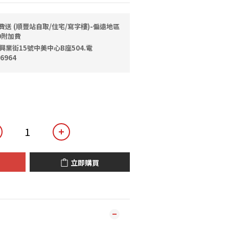
費送 (順豐站自取/住宅/寫字樓)-偏遠地區
0附加費
興業街15號中美中心B座504.電
6964
立即購買