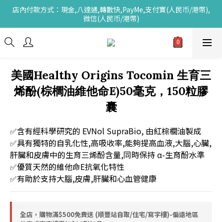
店內付款方式：現金,八達通,轉數快,PayMe,支付寶(人民币/港幣),
微信(人民币/港幣)
美國Healthy Origins Tocomin 生育三
烯酚(棕櫚油維他命E)50毫克，150粒膠
囊
✅含有經科學研究的 EVNol SupraBio, 由紅棕櫚油製成
✅具有獨特的自乳化性,高吸收率,能夠提高血液,大腦,心臟,
肝臟和皮膚中的生育三烯酚含量,同時保持 α-生育酚水準
✅優質天然的維他命E抗氧化特性
✅有助於支持大腦,皮膚,肝臟和心血管健康
全店，購物滿$500免費送 (順豐站自取/住宅/寫字樓)-偏遠地區