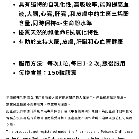
具有獨特的自乳化性,高吸收率,能夠提高血
液,大腦,心臟,肝臟
,
和皮膚中的生育三烯酚
含量,同時保持α-生育酚水準
優質天然的維他命E抗氧化特性
有助於支持大腦,皮膚,
肝臟
和心血管健康
服用方法: 每次1粒,每日1-2 次,飯後服用
每樽含量：150粒膠囊
孕婦或哺乳期婦女,服用藥物的人或有健康問題的人在使用本產品前應諮詢醫生。
放在兒童接觸不到的地方。存放在陰涼處。
此產品沒有根據《藥劑業及毒藥條例》或《中醫藥條例》註冊。為此產品作出的任何
聲稱亦沒有為進行該等註冊而接受評核。此產品並不供作診斷、治療或預防任何疾病
之用。
This product is not registered under the Pharmacy and Poisons Ordinance
or the Chinese Medicine Ordinance.Any claim made for it has not been