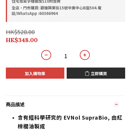
住宅或寫字樓需加$10附加費
全店，門市購買: 觀塘興業街15號中美中心B座504.電
話/WhatsApp :60366964
HK$528.00
HK$348.00
加入購物車
立即購買
商品描述
含有經科學研究的 EVNol SupraBio,
由
紅
棕櫚油製成