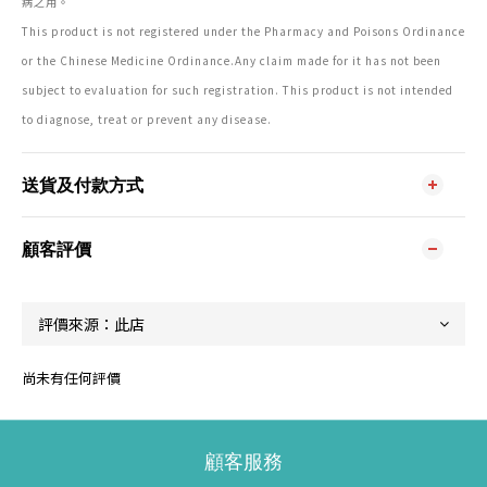
病之用。
This product is not registered under the Pharmacy and Poisons Ordinance
or the Chinese Medicine Ordinance.Any claim made for it has not been
subject to evaluation for such registration. This product is not intended
to diagnose, treat or prevent any disease.
送貨及付款方式
顧客評價
尚未有任何評價
顧客服務