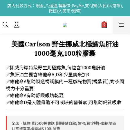
店內付款方式：現金,八達通,轉數快,PayMe,支付寶(人民币/港幣),
微信(人民币/港幣)
美國Carlson 野生挪威北極鱈魚肝油
1000毫克,100粒膠囊
✅挪威海岸特級野生北極鱈魚,每粒含1000魚肝油
✅魚肝油主要含維他命A,D和少量奧米加3
✅維他命A幫助製造視網膜的一種感光物質(視紫質),對夜間
視力十分重要
✅維他命A有助舒緩眼睛乾澀
✅維他命D是人體骨骼不可或缺的營養素,可幫助鈣質吸收
全店，購物滿$500免費送 (順豐站自取/住宅/寫字樓)-偏遠地區
住宅或寫字樓需加$10附加費