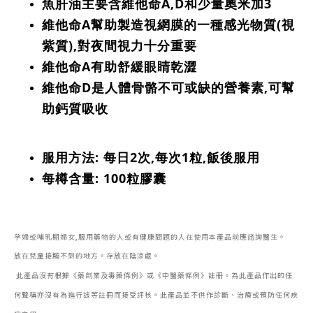
魚肝油主要含維他命A,D和少量奧米加3
維他命A幫助製造視網膜的一種感光物質(視
紫質),對夜間視力十分重要
維他命A有助舒緩眼睛乾澀
維他命D是人體骨骼不可或缺的營養素,可幫
助鈣質吸收
服用方法: 每日2次,每次1粒,飯後服用
每樽含量: 100粒膠囊
孕婦或哺乳期婦女,服用藥物的人或有健康問題的人在使用本產品前應諮詢醫生。
放在兒童接觸不到的地方。存放在陰涼處。
此產品沒有根據《藥劑業及毒藥條例》或《中醫藥條例》註冊。為此產品作出的任
何聲稱亦沒有為進行該等註冊而接受評核。此產品並不供作診斷、治療或預防任何疾