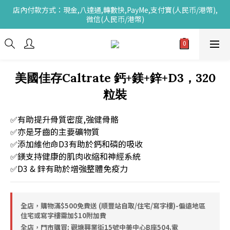
店內付款方式：現金,八達通,轉數快,PayMe,支付寶(人民币/港幣),
微信(人民币/港幣)
美國佳存Caltrate 鈣+鎂+鋅+D3，320
粒裝
✅有助提升骨質密度,強健骨骼
✅亦是牙齒的主要礦物質
✅添加維他命D3有助於鈣和磷的吸收
✅鎂支持健康的肌肉收縮和神經系統
✅D3 & 鋅有助於增強整體免疫力
全店，購物滿$500免費送 (順豐站自取/住宅/寫字樓)-偏遠地區
住宅或寫字樓需加$10附加費
全店，門市購買: 觀塘興業街15號中美中心B座504.電